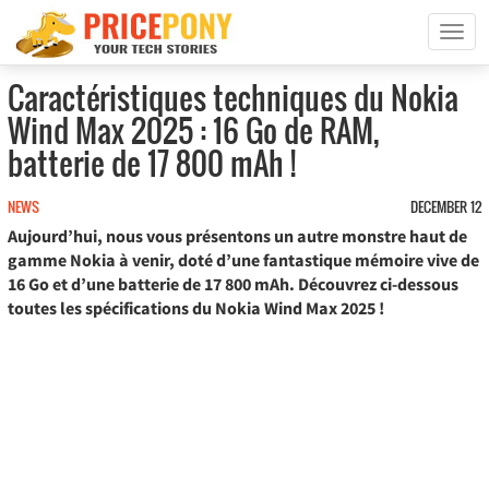
T
o
g
Caractéristiques techniques du Nokia
g
Wind Max 2025 : 16 Go de RAM,
l
e
batterie de 17 800 mAh !
n
a
NEWS
DECEMBER 12
v
Aujourd’hui, nous vous présentons un autre monstre haut de
i
gamme Nokia à venir, doté d’une fantastique mémoire vive de
g
16 Go et d’une batterie de 17 800 mAh. Découvrez ci-dessous
a
toutes les spécifications du Nokia Wind Max 2025 !
t
i
o
n