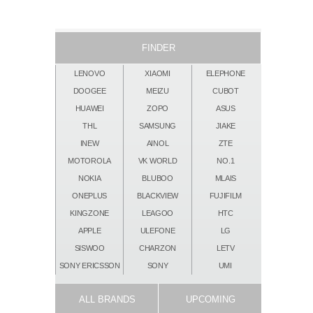
FINDER
LENOVO
XIAOMI
ELEPHONE
DOOGEE
MEIZU
CUBOT
HUAWEI
ZOPO
ASUS
THL
SAMSUNG
JIAKE
INEW
AINOL
ZTE
MOTOROLA
VK WORLD
NO.1
NOKIA
BLUBOO
MLAIS
ONEPLUS
BLACKVIEW
FUJIFILM
KINGZONE
LEAGOO
HTC
APPLE
ULEFONE
LG
SISWOO
CHARZON
LETV
SONY ERICSSON
SONY
UMI
ALL BRANDS
UPCOMING